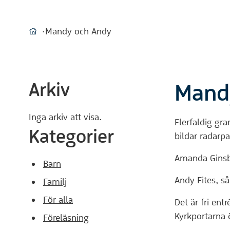
Du är här:
Mandy och Andy
Hem
Arkiv
Mand
Inga arkiv att visa.
Flerfaldig g
Kategorier
bildar radarp
Amanda Ginsb
Barn
Andy Fites, så
Familj
För alla
Det är fri ent
Kyrkportarna 
Föreläsning