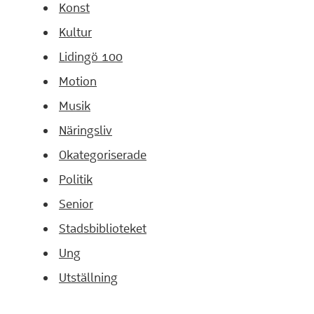
Konst
Kultur
Lidingö 100
Motion
Musik
Näringsliv
Okategoriserade
Politik
Senior
Stadsbiblioteket
Ung
Utställning