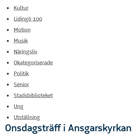
Kultur
Lidingö 100
Motion
Musik
Näringsliv
Okategoriserade
Politik
Senior
Stadsbiblioteket
Ung
Utställning
Onsdagsträff i Ansgarskyrkan