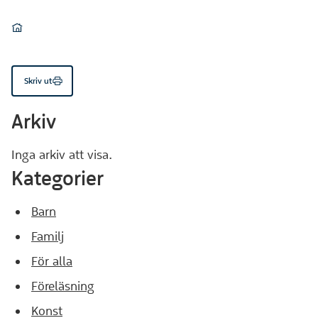
Du är här:
Hem
Skriv ut
Arkiv
Inga arkiv att visa.
Kategorier
Barn
Familj
För alla
Föreläsning
Konst