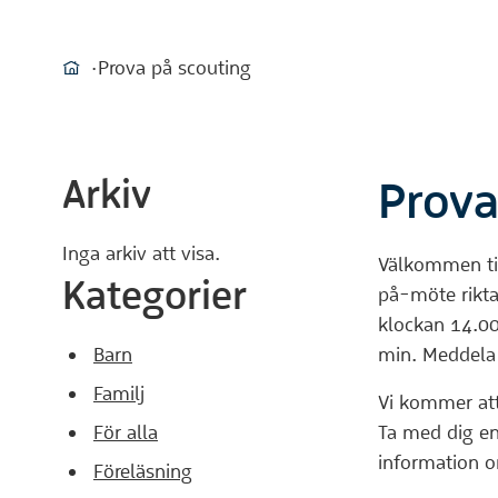
Du är här:
Prova på scouting
Hem
Arkiv
Prova
Inga arkiv att visa.
Välkommen til
Kategorier
på-möte rikt
klockan 14.00
Barn
min. Meddela
Familj
Vi kommer att 
För alla
Ta med dig en
information 
Föreläsning