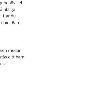
ng behövs ett
̊ riktiga
t. Har du
ledare. Barn
amnen medan
tås ditt barn
et.
ats)