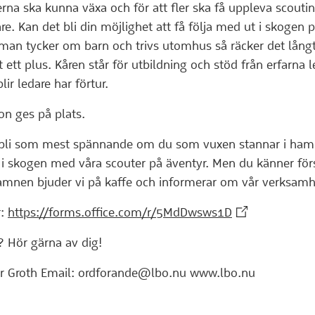
erna ska kunna växa och för att fler ska få uppleva scouti
e. Kan det bli din möjlighet att få följa med ut i skogen pa
man tycker om barn och trivs utomhus så räcker det lång
t ett plus. Kåren står för utbildning och stöd från erfarna 
blir ledare har förtur.
n ges på plats.
r bli som mest spännande om du som vuxen stannar i h
 i skogen med våra scouter på äventyr. Men du känner förs
I hamnen bjuder vi på kaffe och informerar om vår verksamh
(Extern webbpl
r:
https://forms.office.com/r/5MdDwsws1D
? Hör gärna av dig!
er Groth Email: ordforande@lbo.nu www.lbo.nu