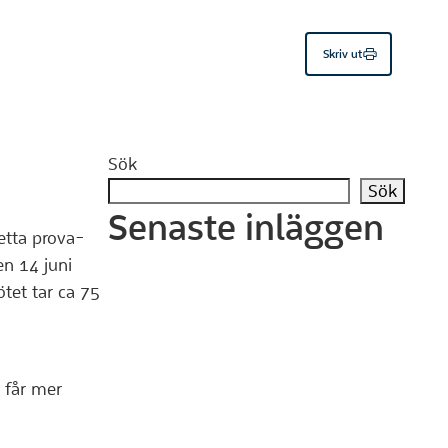
Skriv ut
Sök
Sök
Senaste inläggen
Detta prova-
en 14 juni
tet tar ca 75
 får mer