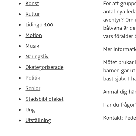
Konst
För att grupp
antal nya ledar
Kultur
äventyr? Om 
Lidingö 100
båtvana är de
Motion
vars förälder 
Musik
Mer informatio
Näringsliv
Mötet bruka
Okategoriserade
barnen går ut
Politik
bäst själv. 
Senior
Anmäl dig hä
Stadsbiblioteket
Har du frågor
Ung
Kontakt: Ped
Utställning